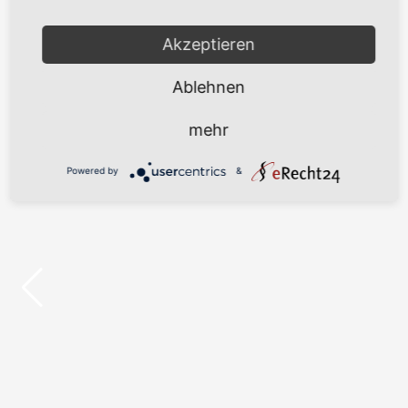
PROJEKTE
Akzeptieren
Ablehnen
„Wikinger": Schwimmende Lagerung von Jackets
mehr
Powered by
&