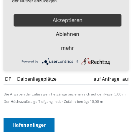
der Nutzer anzuzeigen.
7a
Konventionell
70 m
4,5
8
RoRo / Konventionell
190 m
9,5
Akzeptieren
9
Multipurpose / Konventionell
175 m
10,
Ablehnen
10
Multipurpose / Konventionell
123 m
10,
10 a
im Umbau
110 m
10,
mehr
11
Konventionell
163 m
8,00
Powered by
&
12
Liegeplätze Nordmole
471 m
10,
DP
Dalbenliegeplätze
auf Anfrage
auf 
Die Angaben der zulässigen Tiefgänge beziehen sich auf den Pegel 5,00 m
Der Höchstzulässige Tiefgang in der Zufahrt beträgt 10,50 m
Hafenanlieger