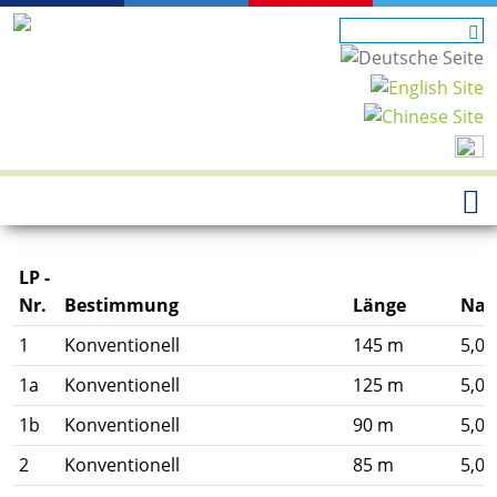
LP -
Nr.
Bestimmung
Länge
Nav
1
Konventionell
145 m
5,0
1a
Konventionell
125 m
5,0
1b
Konventionell
90 m
5,0
2
Konventionell
85 m
5,0