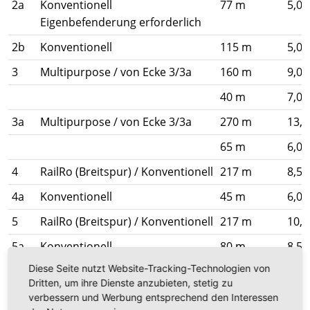
2a
Konventionell
77 m
5,0
Eigenbefenderung erforderlich
2b
Konventionell
115 m
5,0
3
Multipurpose / von Ecke 3/3a
160 m
9,0
40 m
7,0
3a
Multipurpose / von Ecke 3/3a
270 m
13,
65 m
6,0
4
RailRo (Breitspur) / Konventionell
217 m
8,5
4a
Konventionell
45 m
6,0
5
RailRo (Breitspur) / Konventionell
217 m
10,
5a
Konventionell
80 m
8,5
Diese Seite nutzt Website-Tracking-Technologien von
6
Multipurpose RoRo
248 m
9,5
Dritten, um ihre Dienste anzubieten, stetig zu
7
RailRo (Normalspur)
242 m
9,5
verbessern und Werbung entsprechend den Interessen