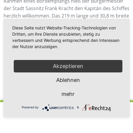
Rahmen eines Bordempfangs hieß der Bürgermeister
der Stadt Sassnitz Frank Kracht den Kapitän des Schiffes
herzlich willkommen. Das 219 m lange und 30,8 m breite
Kreuzfahrtschiff bietet Platz für 1.220 Passagiere und
Diese Seite nutzt Website-Tracking-Technologien von
kommt in Monaten Juli und August in der Ostsee zum
Dritten, um ihre Dienste anzubieten, stetig zu
Einsatz.
verbessern und Werbung entsprechend den Interessen
der Nutzer anzuzeigen.
Akzeptieren
Ablehnen
Zurück zur Newsübersicht
mehr
Powered by
&