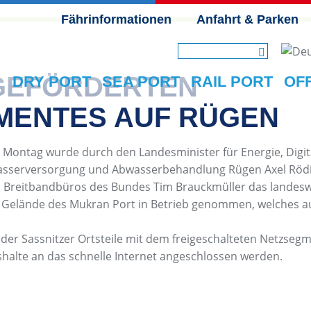
Fährinformationen
Anfahrt & Parken
NAVIGATION ÜBERSPRINGEN
 GEFÖRDERTEN
DRY PORT
SEA PORT
RAIL PORT
OF
MENTES AUF RÜGEN
n Montag wurde durch den Landesminister für Energie, Digita
sserversorgung und Abwasserbehandlung Rügen Axel Rödige
Breitbandbüros des Bundes Tim Brauckmüller das landeswei
Gelände des Mukran Port in Betrieb genommen, welches a
der Sassnitzer Ortsteile mit dem freigeschalteten Netzsegm
shalte an das schnelle Internet angeschlossen werden.