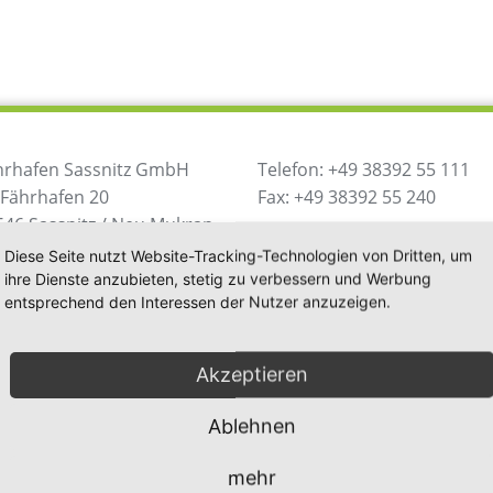
hrhafen Sassnitz GmbH
Telefon: +49 38392 55 111
 Fährhafen 20
Fax: +49 38392 55 240
546 Sassnitz / Neu Mukran
utschland
info@mukran-port.de
Diese Seite nutzt Website-Tracking-Technologien von Dritten, um
ihre Dienste anzubieten, stetig zu verbessern und Werbung
entsprechend den Interessen der Nutzer anzuzeigen.
Downloads
Kontakt
Impr
Akzeptieren
Ablehnen
mehr