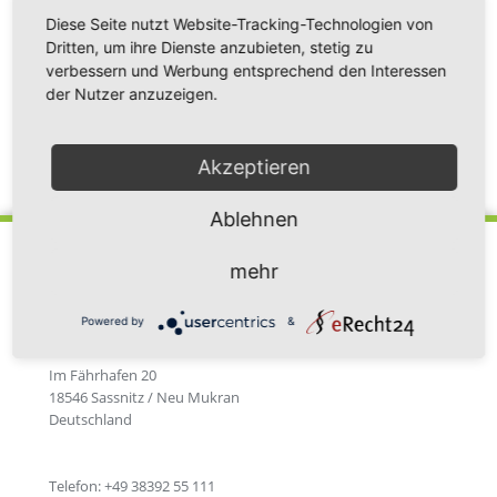
Erkundungstour auf Rügen sowie der Hansestadt
Diese Seite nutzt Website-Tracking-Technologien von
Stralsund.
Dritten, um ihre Dienste anzubieten, stetig zu
verbessern und Werbung entsprechend den Interessen
der Nutzer anzuzeigen.
Zurück zur Newsübersicht
Akzeptieren
Ablehnen
mehr
Powered by
&
Fährhafen Sassnitz GmbH
Im Fährhafen 20
18546 Sassnitz / Neu Mukran
Deutschland
Telefon: +49 38392 55 111