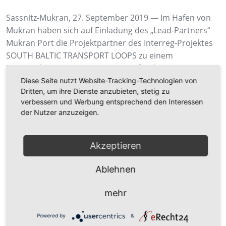
Sassnitz-Mukran, 27. September 2019 — Im Hafen von
Mukran haben sich auf Einladung des „Lead-Partners“
Mukran Port die Projektpartner des Interreg-Projektes
SOUTH BALTIC TRANSPORT LOOPS zu einem
Partnership-Meeting zusammengefunden. Die Vertreter
der Häfen Elblag (Polen), Karlshamn (Schweden),
Diese Seite nutzt Website-Tracking-Technologien von
Dritten, um ihre Dienste anzubieten, stetig zu
Mukran (Deutschland) und Roenne (Dänemark) sowie
verbessern und Werbung entsprechend den Interessen
des Klaipeda Shipping Research Centre (Litauen)
der Nutzer anzuzeigen.
arbeiteten zwei Tage lang gemeinsam an den einzelnen
Themenstellungen des Projektes. Zusätzlich wurde die
weitere strategische und operative Vorgehensweise für
Akzeptieren
das bereits seit 2018 laufende Projekt festgelegt.
Ablehnen
mehr
Zurück zur Newsübersicht
Powered by
&