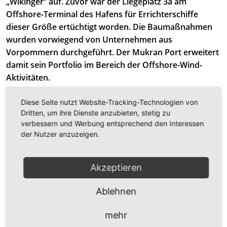
„Wikinger“ auf. Zuvor war der Liegeplatz 3a am
Offshore-Terminal des Hafens für Errichterschiffe
dieser Größe ertüchtigt worden. Die Baumaßnahmen
wurden vorwiegend von Unternehmen aus
Vorpommern durchgeführt. Der Mukran Port erweitert
damit sein Portfolio im Bereich der Offshore-Wind-
Aktivitäten.
Etwa ein Jahr nahmen Planung und Durchführung der
Diese Seite nutzt Website-Tracking-Technologien von
komplexen Seebodenertüchtigungsmaßnahme in
Dritten, um ihre Dienste anzubieten, stetig zu
Anspruch, bevor diese pünktlich vor dem Einlaufen der
verbessern und Werbung entsprechend den Interessen
der Nutzer anzuzeigen.
„Brave Tern“ abgeschlossen werden konnte. Als
beratende Ingenieure waren die Baugrund Stralsund
Ingenieursgesellschaft mbH und die AIU Architekten-
Akzeptieren
und Ingenieurunion Stralsund GmbH tätig. Die bauliche
Umsetzung übernahm die mit einer Niederlassung in
Ablehnen
Uckermünde vertretene Colcrete - von Essen
Wasserbau GmbH & Co. KG.
mehr