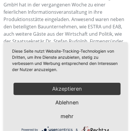
GmbH hat in der vergangenen Woche zu einer
feierlichen Informationsveranstaltung in ihre
Produktionsstätte eingeladen. Anwesend waren neben
den beteiligten Bauunternehmen, wie ESTRA und EAB,
auch weitere Gäste aus der Wirtschaft und Politik, wie
der Staatssekretär Dr. Stefan Rudolph, Firmengründer
Ibrahim Mirmahmutoğullari, Bürgermeister der Stadt
Diese Seite nutzt Website-Tracking-Technologien von
Sassnitz Frank Kracht sowie der Geschäftsführer der
Dritten, um ihre Dienste anzubieten, stetig zu
Fährhafen Sassnitz GmbH Harm Sievers.
verbessern und Werbung entsprechend den Interessen
der Nutzer anzuzeigen.
Der Firmengründer sowie Angestellte der Deutsche
Bogenn GmbH präsentierten den Maschinenpark,
welcher zur Rohrproduktion und Herstellung von
Akzeptieren
Fittingen dient. Das entstandene Unternehmen
Deutsche Bogenn GmbH bietet eine weitere industrielle
Ablehnen
Vielfalt am Standort Sassnitz/Mukran.
mehr
Powered by
&