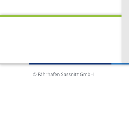
Fä
Im
18
De
© Fährhafen Sassnitz GmbH