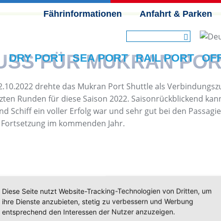
Fährinformationen
Anfahrt & Parken
NAVIGATION ÜBERSPRINGEN
SS FÜR MUKRAN PORT
DRY PORT
SEA PORT
RAIL PORT
OF
22.10.2022 drehte das Mukran Port Shuttle als Verbindung
ten Runden für diese Saison 2022. Saisonrückblickend kann 
Schiff ein voller Erfolg war und sehr gut bei den Passagie
r Fortsetzung im kommenden Jahr.
Diese Seite nutzt Website-Tracking-Technologien von Dritten, um
ihre Dienste anzubieten, stetig zu verbessern und Werbung
entsprechend den Interessen der Nutzer anzuzeigen.