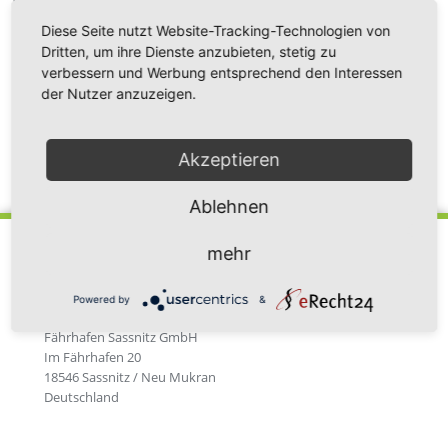
Länge von 176 m kann mit dem 86 Meter langen
Ausleger ohne fremdes Umschlagsgerät das Schüttgut
Diese Seite nutzt Website-Tracking-Technologien von
über Förderbänder entladen. Die Löschleistung liegt bei
Dritten, um ihre Dienste anzubieten, stetig zu
verbessern und Werbung entsprechend den Interessen
3.000 Tonnen pro Stunde.
der Nutzer anzuzeigen.
Akzeptieren
Zurück zur Newsübersicht
Ablehnen
mehr
Powered by
&
Fährhafen Sassnitz GmbH
Im Fährhafen 20
18546 Sassnitz / Neu Mukran
Deutschland