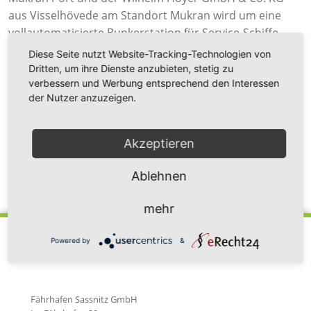
aus Visselhövede am Standort Mukran wird um eine
vollautomatisierte Bunkerstation für Service-Schiffe
erweitert. Gemeinsam wird bis Jahresende eine
Diese Seite nutzt Website-Tracking-Technologien von
Tankanlage für Marine Gas Oil (MGO) errichtet, die rund
Dritten, um ihre Dienste anzubieten, stetig zu
um die Uhr zur Betankung für in der Ostsee
verbessern und Werbung entsprechend den Interessen
der Nutzer anzuzeigen.
operierende Schiffe zur Verfügung stehen wird.
Akzeptieren
Ablehnen
Zurück zur Newsübersicht
mehr
Powered by
&
Fährhafen Sassnitz GmbH