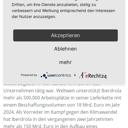
Über Iberdrola
Dritten, um ihre Dienste anzubieten, stetig zu
verbessern und Werbung entsprechend den Interessen
der Nutzer anzuzeigen.
Iberdrola ist Europas größter Energieversorger nach
Marktkapitalisierung und einer der drei größten
Energiekonzerne der Welt. Die Gruppe versorgt mehr
Akzeptieren
als 100 Millionen Menschen in Dutzenden Ländern mit
Energie. Das Unternehmen hat über 42.200
Ablehnen
Mitarbeitende und Vermögenswerte von mehr als 158
Mrd. Euro. Iberdrola erzielte im Jahr 2024 einen Umsatz
mehr
von fast 50 Mrd. Euro, einen Nettogewinn von über 5,6
Mrd. Euro und zahlte fast 10,3 Mrd. Euro an
Powered by
&
Steuerabgaben in den Ländern, in denen das
Unternehmen tätig war. Weltweit unterstützt Iberdrola
mehr als 500.000 Arbeitsplätze in seiner Lieferkette mit
einem Beschaffungsvolumen von 18 Mrd. Euro im Jahr
2024. Als Vorreiter im Kampf gegen den Klimawandel
hat Iberdrola in den vergangenen zwei Jahrzehnten
mehr als 150 Mrd. Euro in den Aufbau eines