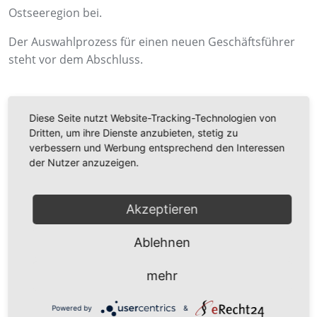
Ostseeregion bei.
Der Auswahlprozess für einen neuen Geschäftsführer
steht vor dem Abschluss.
Über den Mukran Port
Diese Seite nutzt Website-Tracking-Technologien von
Dritten, um ihre Dienste anzubieten, stetig zu
Der Mukran Port auf Rügen bietet auf einer
verbessern und Werbung entsprechend den Interessen
der Nutzer anzuzeigen.
Gesamtfläche von knapp 430 Hektar mit Fähr-,
Eisenbahn-, Multipurpose- und Offshore-Terminals
sowie umfangreichen Produktions- und Lagerflächen
Akzeptieren
alles, was einen modernen Multifunktionshafen
ausmacht. Der Hafen verfügt über Seeverbindungen zu
Ablehnen
fast allen Ostsee-Anrainern. Die Lage an der offenen See
erlaubt eine einfache Hafenansteuerung ohne
mehr
Revierfahrten und Lotsenpflicht. Der Mukran Port bietet
ideale Bedingungen für die Offshore-Windindustrie: Im
Powered by
&