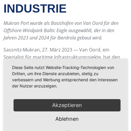
INDUSTRIE
Mukran Port wurde als Basishafen von Van Oord für den
Offshore-Windpark Baltic Eagle ausgewählt, der in den
Jahren 2023 und 2024 für Iberdrola gebaut wird.
Sassnitz-Mukran, 27. März 2023 — Van Oord, ein
Spezialist für maritime Infrastrukturprojekte, hat den
Mukran Port als Basishafen für den Umschlag und die
Diese Seite nutzt Website-Tracking-Technologien von
Verladung von 50 Transition Pieces (TPs - zu Deutsch:
Dritten, um ihre Dienste anzubieten, stetig zu
Verbindungsstücke) gewählt. Die ersten TPs sind bereits
verbessern und Werbung entsprechend den Interessen
im Hafen umgeschlagen und zu ihren Lagerorten
der Nutzer anzuzeigen.
transportiert worden. Die TPs sind Bestandteil des
Offshore-Windparks Baltic Eagle für das spanische
Akzeptieren
Energieunternehmen Iberdrola.
Ablehnen
Für weitere Informationen siehe:
Pressemitteilung