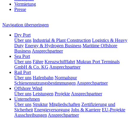
Vermietung
Presse
Navigation überspringen
Dry Port
Über uns
Industrial & Plant Construction
Logistics & Heavy
Duty
Energy & Hydrogen Business
Maritime Offshore
Business
Ansprechpartner
Sea Port
Über uns
Fähre
Kreuzschifffahrt
Mukran Port Terminals
GmbH & Co. KG
Ansprechpartner
Rail Port
Über uns
Hafenbahn
Normalspur
Schienennutzungsbestimmungen
Ansprechpartner
Offshore Wind
Über uns
Leistungen
Projekte
Ansprechpartner
Unternehmen
Über uns
Struktur
Mitgliedschaften
Zertifizierung und
Sicherheit
Energieversorgung
Jobs & Karriere
EU-Projekte
Ausschreibungen
Ansprechpartner