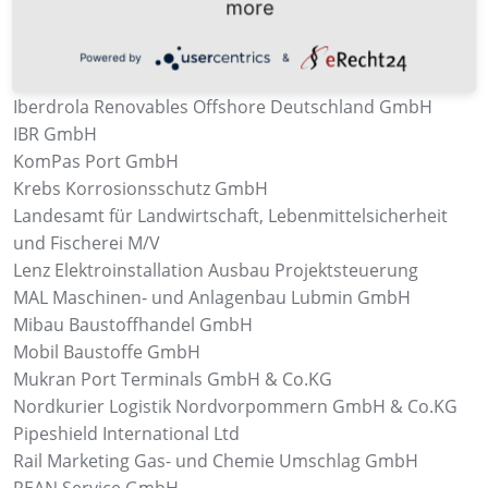
more
GASCADE Gastransport GmbH
Gollan Recyclingzentrum Mukran
Powered by
&
Heinemann Solutions GmbH
Iberdrola Renovables Offshore Deutschland GmbH
IBR GmbH
KomPas Port GmbH
Krebs Korrosionsschutz GmbH
Landesamt für Landwirtschaft, Lebenmittelsicherheit
und Fischerei M/V
Lenz Elektroinstallation Ausbau Projektsteuerung
MAL Maschinen- und Anlagenbau Lubmin GmbH
Mibau Baustoffhandel GmbH
Mobil Baustoffe GmbH
Mukran Port Terminals GmbH & Co.KG
Nordkurier Logistik Nordvorpommern GmbH & Co.KG
Pipeshield International Ltd
Rail Marketing Gas- und Chemie Umschlag GmbH