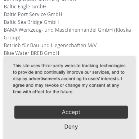
Baltic Eagle GmbH
Baltic Port Service GmbH
Baltic Sea Bridge GmbH
BAMA Werkzeug- und Maschinenhandel GmbH (Kloska
Group)
Betrieb für Bau und Liegenschaften M/V
Blue Water BREB GmbH
BPRM Baltic Port Rail Mukran GmbH
This site uses third-party website tracking technologies
Bundespolizeirevier Neu Mukran
to provide and continually improve our services, and to
DB Fahrzeuginstandhaltung GmbH
display advertisements according to users' interests. I
Depenbrock Ingenieurwasserbau GmbH & Co. KG
agree and may revoke or change my consent at any
Deutsche ReGas GmbH & Co. KGaA
time with effect for the future.
Deutsche ReGas Immobilien GmbH
DFMG Deutsche Funkturm GmbH
Accept
EMS Maritime Offshore GmbH
EURO-Baltic Fischverarbeitungs GmbH
Deny
Falkenbau
Frachtcontor Junge & Co. GmbH